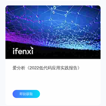
爱分析《2022低代码应用实践报告》
即刻获取