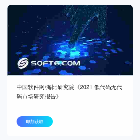
中国软件网/海比研究院《2021 低代码无代
码市场研究报告》
即刻获取