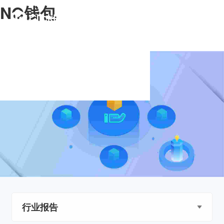
NO钱包
NO钱包
行业报告