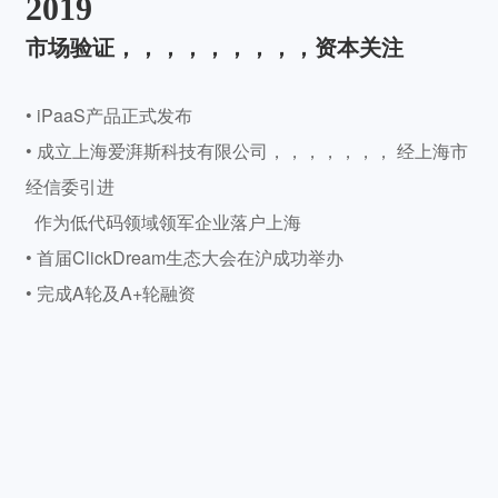
2019
市场验证，，，，，，，，，资本关注
• iPaaS产品正式发布
• 成立上海爱湃斯科技有限公司，，，，，，， 经上海市
经信委引进
•
进
作为低代码领域领军企业落户上海
• 首届ClickDream生态大会在沪成功举办
•
系
• 完成A轮及A+轮融资